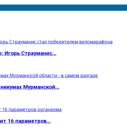
: Игорь Страуманис...
никумах Мурманской...
т 16 параметров...