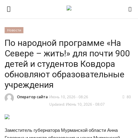
Новости
По народной программе «На
Новости
Севере – жить!» для почти 900
Сведения об организации
детей и студентов Ковдора
обновляют образовательные
Официально
учреждения
Публичные слушания,
общественные обсуждения
Оператор сайта
Июнь 10, 2026 - 08:26
80
Updated: Июнь 10, 2026 - 08:07
Заместитель губернатора Мурманской области Анна
Головина и министр образования и науки Мурманской