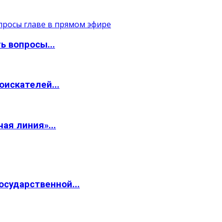
ь вопросы...
искателей...
ая линия»...
сударственной...