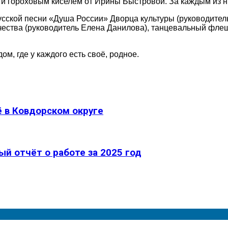
и гороховым киселём от Ирины Быстровой. За каждым из ни
сской песни «Душа России» Дворца культуры (руководител
чества (руководитель Елена Данилова), танцевальный фле
м, где у каждого есть своё, родное.
 в Ковдорском округе
й отчёт о работе за 2025 год