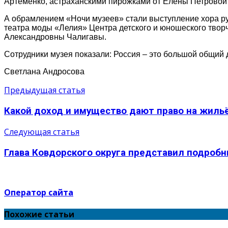
Артёменко, астраханскими пирожками от Елены Петровой 
А обрамлением «Ночи музеев» стали выступление хора ру
театра моды «Лелия» Центра детского и юношеского твор
Александровны Чалигавы.
Сотрудники музея показали: Россия – это большой общий до
Светлана Андросова
Предыдущая статья
Какой доход и имущество дают право на жильё
Следующая статья
Глава Ковдорского округа представил подробны
Оператор сайта
Похожие статьи