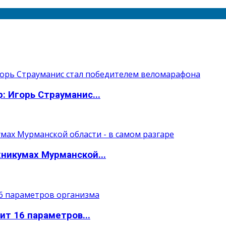
: Игорь Страуманис...
никумах Мурманской...
т 16 параметров...