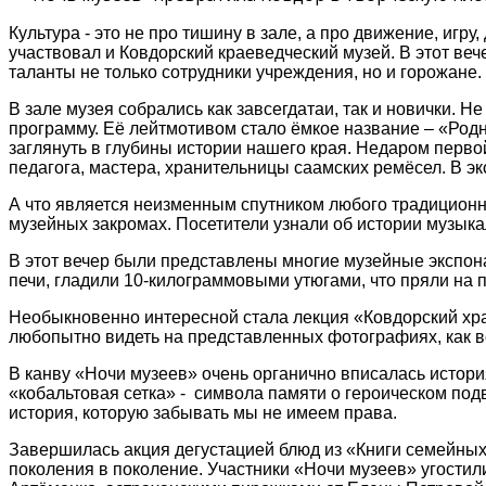
Культура - это не про тишину в зале, а про движение, игр
участвовал и Ковдорский краеведческий музей. В этот веч
таланты не только сотрудники учреждения, но и горожане.
В зале музея собрались как завсегдатаи, так и новички. Н
программу. Её лейтмотивом стало ёмкое название – «Родн
заглянуть в глубины истории нашего края. Недаром пер
педагога, мастера, хранительницы саамских ремёсел. В эк
А что является неизменным спутником любого традиционног
музейных закромах. Посетители узнали об истории музыкал
В этот вечер были представлены многие музейные экспонат
печи, гладили 10-килограммовыми утюгами, что пряли на 
Необыкновенно интересной стала лекция «Ковдорский хра
любопытно видеть на представленных фотографиях, как в
В канву «Ночи музеев» очень органично вписалась истор
«кобальтовая сетка» - символа памяти о героическом под
история, которую забывать мы не имеем права.
Завершилась акция дегустацией блюд из «Книги семейных
поколения в поколение. Участники «Ночи музеев» угости