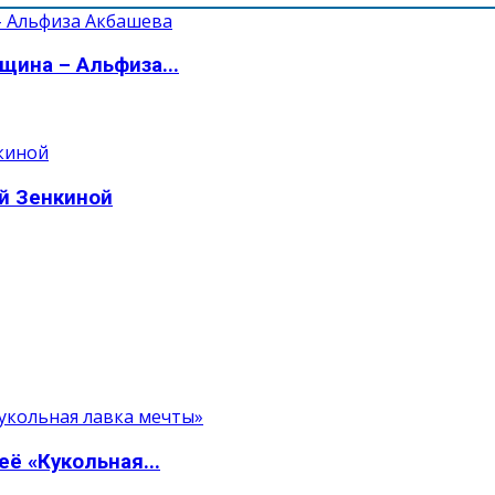
щина – Альфиза...
ой Зенкиной
ё «Кукольная...