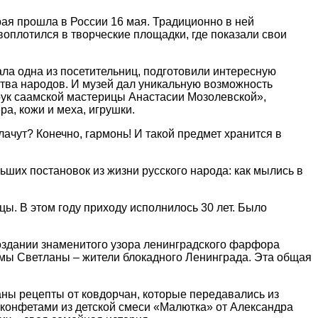
торая прошла в России 16 мая. Традиционно в ней
воплотился в творческие площадки, где показали свои
вала одна из посетительниц, подготовили интересную
ства народов. И музей дал уникальную возможность
рук саамской мастерицы Анастасии Мозолевской»,
а, кожи и меха, игрушки.
ачут? Конечно, гармонь! И такой предмет хранится в
ьших постановок из жизни русского народа: как мылись в
. В этом году приходу исполнилось 30 лет. Было
создании знаменитого узора ленинградского фарфора
мамы Светланы – жители блокадного Ленинграда. Эта общая
ны рецепты от ковдорчан, которые передавались из
 конфетами из детской смеси «Малютка» от Александра