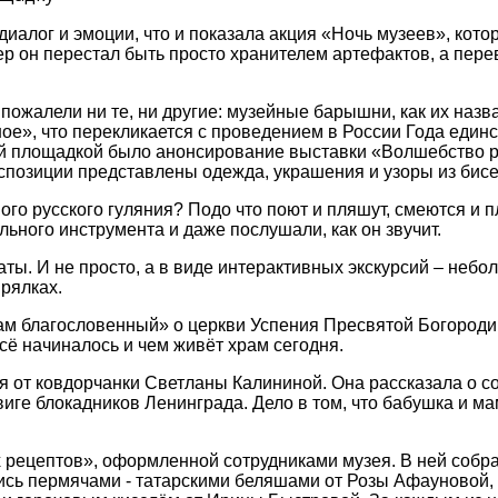
у, диалог и эмоции, что и показала акция «Ночь музеев», ко
ер он перестал быть просто хранителем артефактов, а пере
е пожалели ни те, ни другие: музейные барышни, как их наз
ое», что перекликается с проведением в России Года един
вой площадкой было анонсирование выставки «Волшебство 
спозиции представлены одежда, украшения и узоры из бисер
о русского гуляния? Подо что поют и пляшут, смеются и пл
ьного инструмента и даже послушали, как он звучит.
ы. И не просто, а в виде интерактивных экскурсий – небол
прялках.
м благословенный» о церкви Успения Пресвятой Богородицы
сё начиналось и чем живёт храм сегодня.
ия от ковдорчанки Светланы Калининой. Она рассказала о 
виге блокадников Ленинграда. Дело в том, что бабушка и 
 рецептов», оформленной сотрудниками музея. В ней собра
лись пермячами - татарскими беляшами от Розы Афауновой,