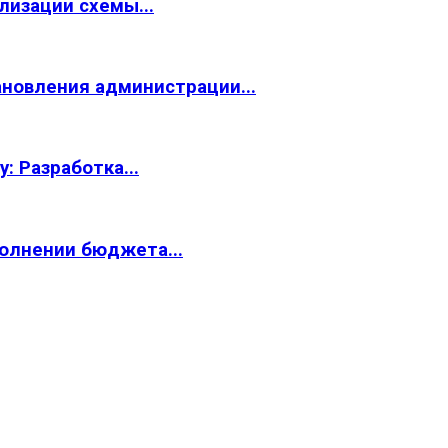
лизации схемы...
новления администрации...
 Разработка...
олнении бюджета...